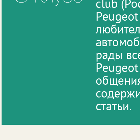
club (Р
Peugeot
любител
автомоб
рады вс
Peugeot
общения
содержи
статьи.