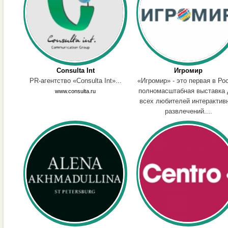
Consulta Int
Игромир
PR-агентство «Consulta Int»...
«Игромир» - это первая в Ро
полномасштабная выставка 
www.consulta.ru
всех любителей интерактив
развлечений....
www.igromir-expo.ru