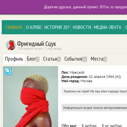
Дорогие друзья, данный проект 207oc.ru прода
ГЛАВНАЯ
О КЛУБЕ
ИСТОРИЯ 207
НОВОСТИ
МЕДИА-ЛЕНТА
Фригидный Сцук
Последний визит: 1 год назад
Профиль
Блог
Статьи
События
Места
0
2
11
0
Пол:
Мужской
День рождения:
01 апреля 1984 (42)
Мой город:
Москва
Рукописи не горят! Но при этом хорошо тонут 
Информация видна только авторизованны
Обо мне
Я люблю
Я не люблю